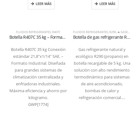
LEER MÁS
LEER MÁS
FLUIDOS REFRIGERANTES
,
R407C
FLUIDOS REFRIGERANTES
,
R290
,
🔥 GASES NATURALES Y OTROS
Botella R407C 35 kg – Formato Industrial. válvula 21,8″x1/14″
Botella de gas refrigerante R290 (propano) de 5 kg – Válvula 21,7 x 1/14″ a la izquierda (certificada según T-PED / EN 13322-1)
Botella R407C 35 kg Conexión
Gas refrigerante natural y
estándar 21,8″x1/14″ SAE. –
ecológico R290 (propano) en
Formato Industrial. Diseñada
botella recargable de 5 kg. Una
para grandes sistemas de
solución con alto rendimiento
climatización centralizada y
termodinámico para sistemas
enfriadoras industriales.
de aire acondicionado,
Máxima eficiencia y ahorro por
bombas de calor y
C
kilogramo.
refrigeración comercial….
GWP[1774]
Refrigerantboys s.r.l. | Uffici: Viale Pirandello, 7 - 21052 Busto Arsizio (VA) ITALY