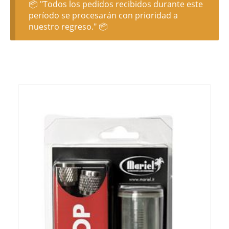
📦 "Todos los pedidos recibidos durante este
período se procesarán con prioridad a
nuestro regreso." 📦