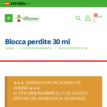
ESPAÑOL
Cart
Blocca perdite 30 ml
TIENDA
FLUIDOS REFRIGERANTES
BLOCCA PERDITE 30 ML
☀️☀️☀️ CERRADO POR VACACIONES DE
VERANO ☀️☀️☀️
EL SITIO WEB REABRIRÁ EL 21 DE AGOSTO
(OFFLINE DEL 05/08/2026 AL 20/08/2026)