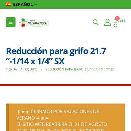
ESPAÑOL
Cart
Reducción para grifo 21.7
“-1/14 x 1/4” SX
TIENDA
EQUIPO
REDUCCIÓN PARA GRIFO 21.7 “-1/14 X 1/4” SX
☀️☀️☀️ CERRADO POR VACACIONES DE
VERANO ☀️☀️☀️
EL SITIO WEB REABRIRÁ EL 21 DE AGOSTO
(OFFLINE DEL 05/08/2026 AL 20/08/2026)