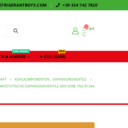
EFRIGERANTBOYS.COM
+39 334 742 7820
Cart
R290|R600A|
NEW
CH & ANDERE
✨ CO2 (R290)
HÄFT
KÜHLKOMPONENTEN
,
EXPANSIONSVENTILE
MOSTATISCHE EXPANSIONSVENTILE DER SERIE TN2 R134A