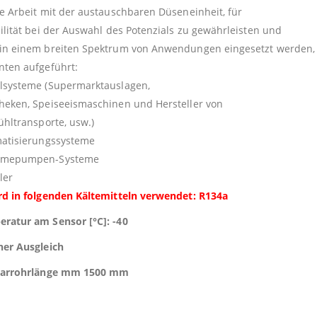
ie Arbeit mit der austauschbaren Düseneinheit, für
bilität bei der Auswahl des Potenzials zu gewährleisten und
in einem breiten Spektrum von Anwendungen eingesetzt werden,
nten aufgeführt:
lsysteme (Supermarktauslagen,
heken, Speiseeismaschinen und Hersteller von
Kühltransporte, usw.)
matisierungssysteme
rmepumpen-Systeme
ler
rd in folgenden Kältemitteln verwendet: R134a
ratur am Sensor [°C]: -40
ner Ausgleich
llarrohrlänge mm 1500 mm