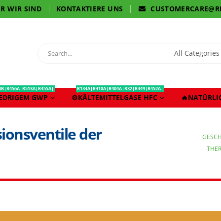
R WIR SIND
KONTAKTIERE UNS
CUSTOMERCARE@R
4B|R456A|R513A|R455A|
R134A|R410A|R404A|R32|R449|R452A|
IEDRIGEM GWP
⚙️KÄLTEMITTELGASE HFC
🔥NATÜRLI
ionsventile der
GESC
THER