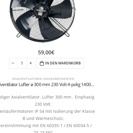
59,00
€
IN DEN WARENKORB
AXIALVENTILATOREN
,
KÜHLKOMPONENTEN
EXPANS
Axialventilator Lüfter ø 300 mm 230 Volt 4-polig 1400 U/min Ansaugung
oliger Axialventilator. Lüfter 300 mm . Einphasig
230 Volt.
nläufermotoren IP 54 mit Isolierung der Klasse
B und Wärmeschutz.
ereinstimmung mit EN 60335-1 / EN 60034-5 /
73-23 EEC