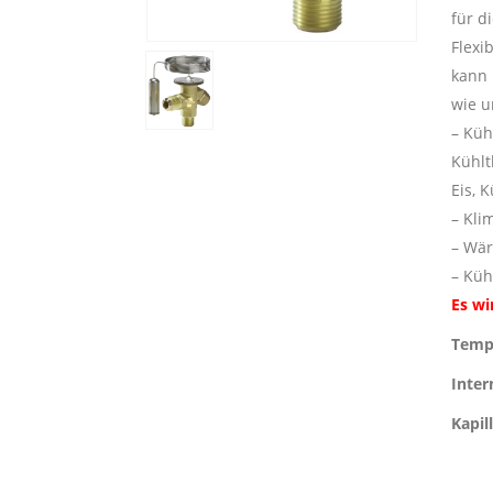
für d
Flexi
kann 
wie u
– Küh
Kühlt
Eis, 
– Kli
– Wä
– Küh
Es wi
Tempe
Inter
Kapi