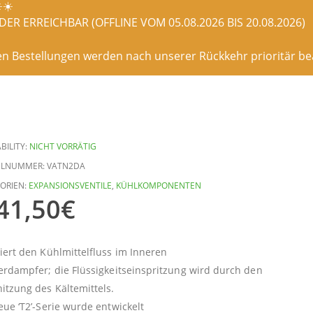
️☀️
ER ERREICHBAR (OFFLINE VOM 05.08.2026 BIS 20.08.2026)
en Bestellungen werden nach unserer Rückkehr prioritär bea
BILITY:
NICHT VORRÄTIG
ELNUMMER:
VATN2DA
ORIEN:
EXPANSIONSVENTILE
,
KÜHLKOMPONENTEN
41,50
€
iert den Kühlmittelfluss im Inneren
erdampfer; die Flüssigkeitseinspritzung wird durch den
itzung des Kältemittels.
eue ‘T2’-Serie wurde entwickelt