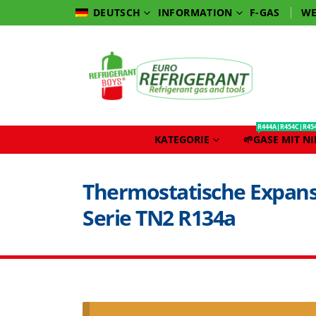
INFORMATION
F-GAS
WE
DEUTSCH
R444A|R454C|R45
KATEGORIE
🌱GASE MIT N
Thermostatische Expans
Serie TN2 R134a