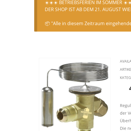
☀️☀️☀️ BETRIEBSFERIEN IM SOMMER ☀️☀
DER SHOP IST AB DEM 21. AUGUST WIED
📦 "Alle in diesem Zeitraum eingehend
AVAILA
ARTIK
KATEG
Regul
der V
Überh
Die n