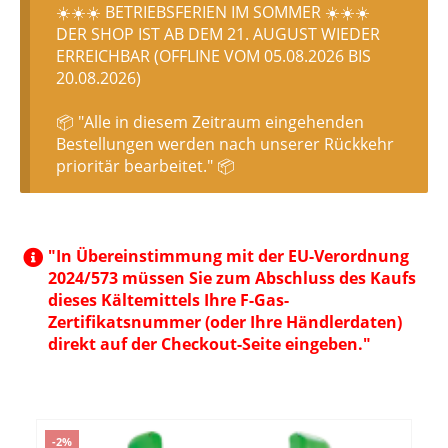
☀️☀️☀️ BETRIEBSFERIEN IM SOMMER ☀️☀️☀️
DER SHOP IST AB DEM 21. AUGUST WIEDER
ERREICHBAR (OFFLINE VOM 05.08.2026 BIS
20.08.2026)
📦 "Alle in diesem Zeitraum eingehenden
Bestellungen werden nach unserer Rückkehr
prioritär bearbeitet." 📦
"In Übereinstimmung mit der EU-Verordnung
2024/573 müssen Sie zum Abschluss des Kaufs
dieses Kältemittels Ihre F-Gas-
Zertifikatsnummer (oder Ihre Händlerdaten)
direkt auf der Checkout-Seite eingeben."
-2%