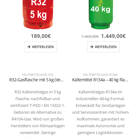
189,00
€
1.449,00
€
1.469,00
€
WEITERLESEN
WEITERLESEN
KÄLTEMITTELGASE
,
R32
KÄLTEMITTELGASE
,
R134A
R32-Gasflasche mit 5 kg (Ventil W21,7×1/14″)
Kältemittel R134a – 40 kg Flasche (T-PED / EN 13322-1 zertifiziert)
R32 Kältemittelgas in 5 kg
Kältemittelgas R134a im
Flasche, nachfüllbar und
industriellen 40-kg-Format.
zertifiziert T-PED / EN 13322-1.
Entwickelt für Großanlagen
Geboren als Alternative zu
und Servicezentren mit hohem
R410A-Gas. Wird von großen
Aufkommen, garantiert es
d
Herstellern von Klimaanlagen
maximale Autonomie und
verwendet. Geringe
geringere Logistikkosten.