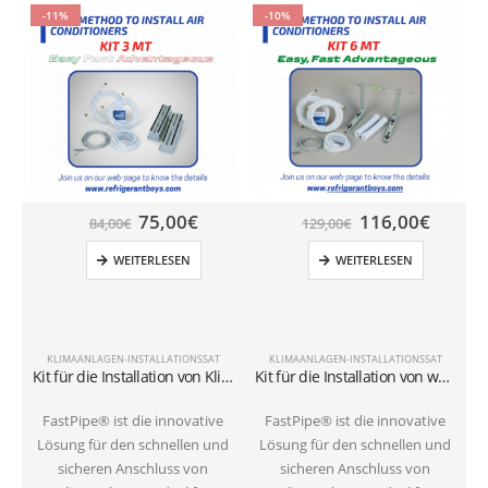
-11%
-10%
75,00
€
116,00
€
84,00
€
129,00
€
WEITERLESEN
WEITERLESEN
KLIMAANLAGEN-INSTALLATIONSSAT
KLIMAANLAGEN-INSTALLATIONSSAT
Kit für die Installation von Klimaanlagen am Boden mit 3-Meter-Rohren 1/4″+3/8″SAE
Kit für die Installation von wandmontierten Klimaanlagen mit 6-Meter-Rohren 1/4″+3/8″SAE
FastPipe® ist die innovative
FastPipe® ist die innovative
Lösung für den schnellen und
Lösung für den schnellen und
sicheren Anschluss von
sicheren Anschluss von