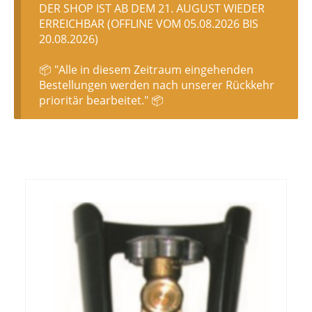
DER SHOP IST AB DEM 21. AUGUST WIEDER
ERREICHBAR (OFFLINE VOM 05.08.2026 BIS
20.08.2026)
📦 "Alle in diesem Zeitraum eingehenden
Bestellungen werden nach unserer Rückkehr
prioritär bearbeitet." 📦