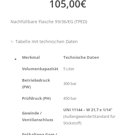
105,00
€
Nachfüllbare Flasche 99/36/EG (TPED)
✨ Tabelle mit technischen Daten
Merkmal
Technische Daten
Volumenkapazität
5 Liter
Betriebsdruck
300 bar
(PW)
Prüfdruck (PH)
450 bar
UNI 11144 – W 21,7 x 1/14″
Gewinde /
(Außengewinde/Standard für
Ventilanschluss
Stickstoff)
Enthaltene Gase /