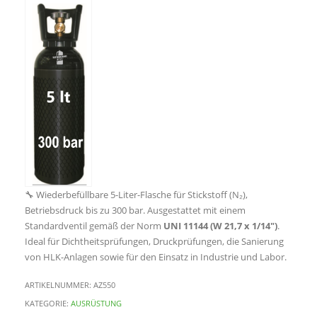
🔧 Wiederbefüllbare 5-Liter-Flasche für Stickstoff (N₂),
Betriebsdruck bis zu 300 bar. Ausgestattet mit einem
Standardventil gemäß der Norm
UNI 11144 (W 21,7 x 1/14″)
.
Ideal für Dichtheitsprüfungen, Druckprüfungen, die Sanierung
von HLK-Anlagen sowie für den Einsatz in Industrie und Labor.
ARTIKELNUMMER:
AZ550
KATEGORIE:
AUSRÜSTUNG