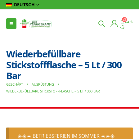
DEUTSCH
Cart
Wiederbefüllbare
Stickstoffflasche – 5 Lt / 300
Bar
GESCHÄFT
AUSRÜSTUNG
WIEDERBEFÜLLBARE STICKSTOFFFLASCHE – 5 LT / 300 BAR
☀️☀️☀️ BETRIEBSFERIEN IM SOMMER ☀️☀️☀️