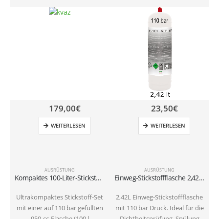
179,00
€
23,50
€
WEITERLESEN
WEITERLESEN
AUSRÜSTUNG
AUSRÜSTUNG
Kompaktes 100-Liter-Stickstoff-Set (110 bar) für Druckprüfungen und Spülungen im HLK-Bereich | Druckminderer auf 50 bar für R32 und R410A
Einweg-Stickstoffflasche 2,42 L – 110 Bar | Für Dichtheitsprüfung & HVAC
Ultrakompaktes Stickstoff-Set
2,42L Einweg-Stickstoffflasche
mit einer auf 110 bar gefüllten
mit 110 bar Druck. Ideal für die
950-cc-Flasche (100 l
Dichtheitsprüfung, Spülung