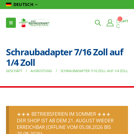
DEUTSCH
Cart
Schraubadapter 7/16 Zoll auf
1/4 Zoll
GESCHÄFT
AUSRÜSTUNG
SCHRAUBADAPTER 7/16 ZOLL AUF 1/4 ZOLL
☀️☀️☀️ BETRIEBSFERIEN IM SOMMER ☀️☀️☀️
DER SHOP IST AB DEM 21. AUGUST WIEDER
ERREICHBAR (OFFLINE VOM 05.08.2026 BIS
20.08.2026)