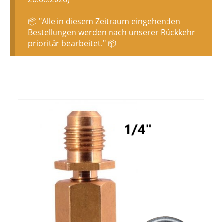
📦 "Alle in diesem Zeitraum eingehenden
Bestellungen werden nach unserer Rückkehr
prioritär bearbeitet." 📦