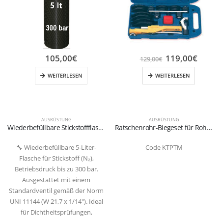
105,00
€
119,00
€
129,00
€
WEITERLESEN
WEITERLESEN
AUSRÜSTUNG
AUSRÜSTUNG
Wiederbefüllbare Stickstoffflasche – 5 Lt / 300 Bar
Ratschenrohr-Biegeset für Rohre in Millimetern
🔧 Wiederbefüllbare 5-Liter-
Code KTPTM
Flasche für Stickstoff (N₂),
Betriebsdruck bis zu 300 bar.
Ausgestattet mit einem
Standardventil gemäß der Norm
UNI 11144 (W 21,7 x 1/14″). Ideal
für Dichtheitsprüfungen,