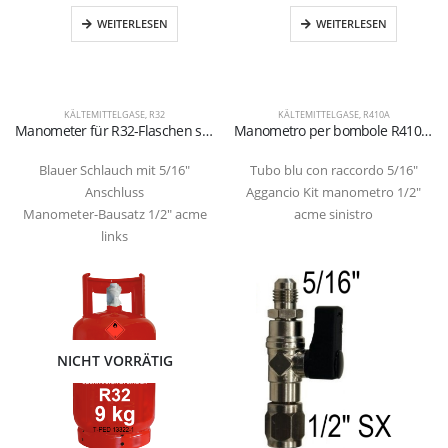
WEITERLESEN
WEITERLESEN
KÄLTEMITTELGASE
,
R32
KÄLTEMITTELGASE
,
R410A
Manometer für R32-Flaschen selbstauffüllende
Manometro per bombole R410A ricarica self
Blauer Schlauch mit 5/16″
Tubo blu con raccordo 5/16″
Anschluss
Aggancio Kit manometro 1/2″
Manometer-Bausatz 1/2″ acme
acme sinistro
links
NICHT VORRÄTIG