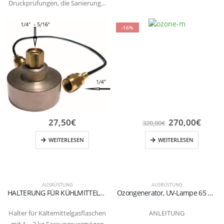
Druckprüfungen, die Sanierung…
-16%
27,50
€
270,00
€
320,00
€
WEITERLESEN
WEITERLESEN
AUSRÜSTUNG
AUSRÜSTUNG
HALTERUNG FÜR KÜHLMITTELGASFLASCHEN 1 – 2 kg
Ozongenerator, UV-Lampe 65 m3 / h
Halter für Kältemittelgasflaschen
ANLEITUNG
mit 1 – 2 kg Fassungsvermögen