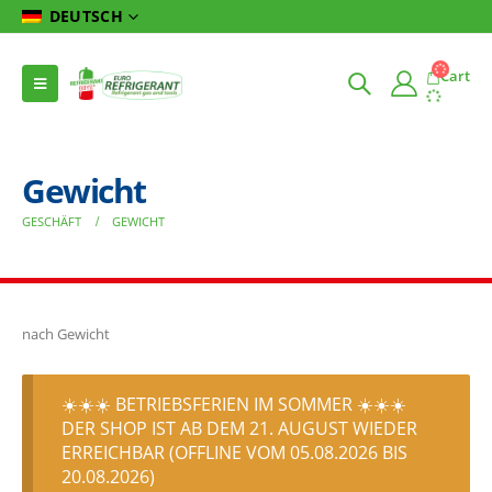
DEUTSCH
Cart
Gewicht
GESCHÄFT
GEWICHT
nach Gewicht
☀️☀️☀️ BETRIEBSFERIEN IM SOMMER ☀️☀️☀️
DER SHOP IST AB DEM 21. AUGUST WIEDER
ERREICHBAR (OFFLINE VOM 05.08.2026 BIS
20.08.2026)