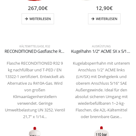
267,00
€
12,90
€
WEITERLESEN
WEITERLESEN
KÄLTEMITTELGASE
,
R32
AUSRÜSTUNG
RECONDITIONED Gasflasche R32 9 kg Ventil W21.7×1/14 SX
Kugelhahn 1/2″ ACME SX x 5/16″ SAE für wiederbefüllbare Gasflaschen (1–2 kg)
Flasche RECONDITIONED R32 9
Kugelabsperrhahn mit unterem
kg nachfüllbar und T-PED / EN
Anschluss 1/2″ ACME links
13322-1 zertifiziert. Entwickelt als
(LH/SX) mit Drehgelenk und
Alternative zu R410A-Gas. Wird
oberem Anschluss 5/16″ SAE
von großen
Außengewinde. Ideal für den
Klimaanlagenherstellern
absolut sicheren Umgang mit
verwendet. Geringe
wiederbefüllbaren 1–2-kg-
Umweltbelastung UN 3252. Ventil
Flaschen, die A2L-Kältemittel
21,7″ x 1/14…
oder brennbare Gase…