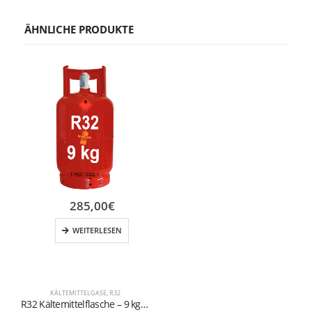
ÄHNLICHE PRODUKTE
285,00
€
WEITERLESEN
KÄLTEMITTELGASE
,
R32
R32 Kältemittelflasche – 9 kg (Ventil W21,7 × 1/14″ Links) – Wiederbefüllbar