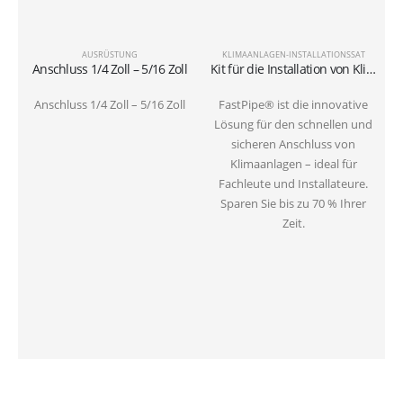
AUSRÜSTUNG
KLIMAANLAGEN-INSTALLATIONSSAT
Anschluss 1/4 Zoll – 5/16 Zoll
Kit für die Installation von Klimaanlagen am Boden mit 3-Meter-Rohren 1/4″+3/8″SAE
Anschluss 1/4 Zoll – 5/16 Zoll
FastPipe® ist die innovative
Lösung für den schnellen und
sicheren Anschluss von
Klimaanlagen – ideal für
Fachleute und Installateure.
Sparen Sie bis zu 70 % Ihrer
Zeit.