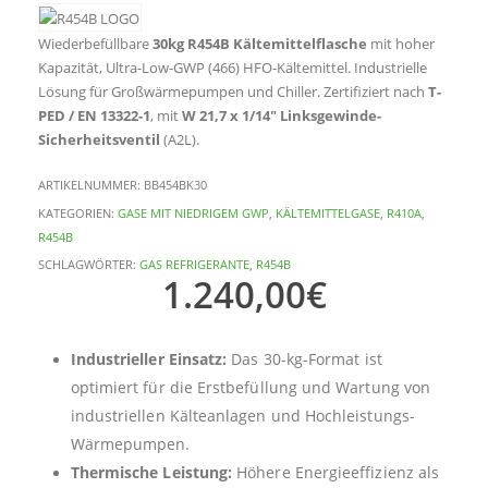
Wiederbefüllbare
30kg R454B Kältemittelflasche
mit hoher
Kapazität, Ultra-Low-GWP (466) HFO-Kältemittel. Industrielle
Lösung für Großwärmepumpen und Chiller. Zertifiziert nach
T-
PED / EN 13322-1
, mit
W 21,7 x 1/14″ Linksgewinde-
Sicherheitsventil
(A2L).
ARTIKELNUMMER:
BB454BK30
KATEGORIEN:
GASE MIT NIEDRIGEM GWP
,
KÄLTEMITTELGASE
,
R410A
,
R454B
SCHLAGWÖRTER:
GAS REFRIGERANTE
,
R454B
1.240,00
€
Industrieller Einsatz:
Das 30-kg-Format ist
optimiert für die Erstbefüllung und Wartung von
industriellen Kälteanlagen und Hochleistungs-
Wärmepumpen.
Thermische Leistung:
Höhere Energieeffizienz als