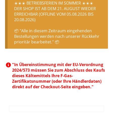
☀️☀️☀️ BETRIEBSFERIEN IM SOMMER ☀️☀️☀️
DER SHOP IST AB DEM 21. AUGUST WIEDER
ERREICHBAR (OFFLINE VOM 05.08.2026 BIS
20.08.2026)
📦 "Alle in diesem Zeitraum eingehenden
Bestellungen werden nach unserer Rückkehr
prioritär bearbeitet." 📦
"In Übereinstimmung mit der EU-Verordnung
2024/573 müssen Sie zum Abschluss des Kaufs
dieses Kältemittels Ihre F-Gas-
Zertifikatsnummer (oder Ihre Händlerdaten)
direkt auf der Checkout-Seite eingeben."